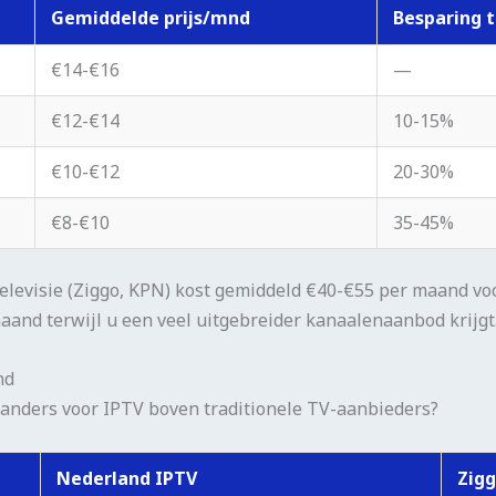
Gemiddelde prijs/mnd
Besparing t
€14-€16
—
€12-€14
10-15%
€10-€12
20-30%
€8-€10
35-45%
ltelevisie (Ziggo, KPN) kost gemiddeld €40-€55 per maand v
and terwijl u een veel uitgebreider kanaalenaanbod krijgt
nd
nders voor IPTV boven traditionele TV-aanbieders?
Nederland IPTV
Zig