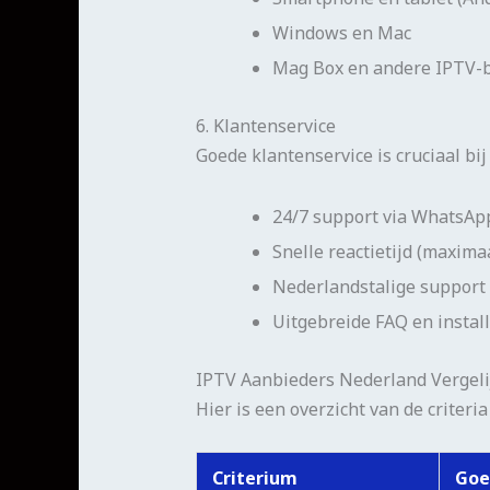
Windows en Mac
Mag Box en andere IPTV-
6. Klantenservice
Goede klantenservice is cruciaal b
24/7 support via WhatsApp
Snelle reactietijd (maxima
Nederlandstalige support
Uitgebreide FAQ en install
IPTV Aanbieders Nederland Vergeli
Hier is een overzicht van de criter
Criterium
Goe