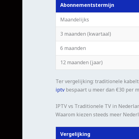
Abonnementstermijn
Maandelijks
3 maanden (kwartaal)
6 maanden
12 maanden (jaar)
Ter vergelijking: traditionele kabe
iptv
bespaart u meer dan €30 per ma
IPTV vs Traditionele TV in Nederla
Waarom kiezen steeds meer Nederla
Vergelijking