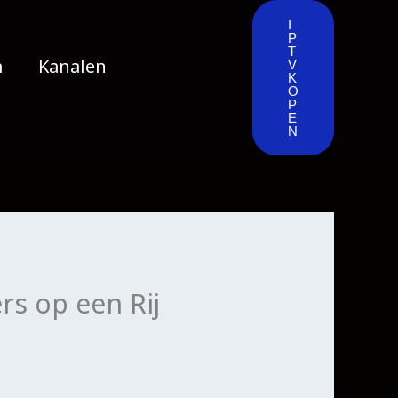
I
P
T
m
Kanalen
V
K
O
P
E
N
rs op een Rij