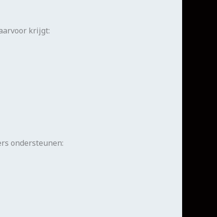
arvoor krijgt:
ers ondersteunen: