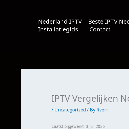
Skip
to
content
Nederland IPTV | Beste IPTV Ned
Installatiegids
Contact
IPTV Vergelijken N
/
Uncategorized
/ By
fiverr
Laatst bijgewerkt: 3 juli 2026