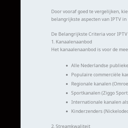
Door vooraf goed te vergelijken, kie
belangrijkste aspecten van IPTV in
De Belangrijkste Criteria voor IPTV
1. Kanaalenaanbod
Het kanaalenaanbod is voor de meest
Alle Nederlandse publieke
Populaire commerciële kana
Regionale kanalen (Omroep
Sportkanalen (Ziggo Sport
Internationale kanalen al
Kinderzenders (Nickelode
2. Streamkwaliteit