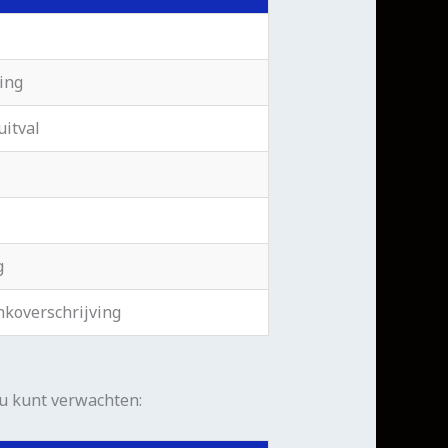
ing
uitval
g
nkoverschrijving
 u kunt verwachten: