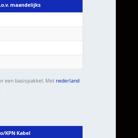
.o.v. maandelijks
oor een basispakket. Met
nederland
.
go/KPN Kabel