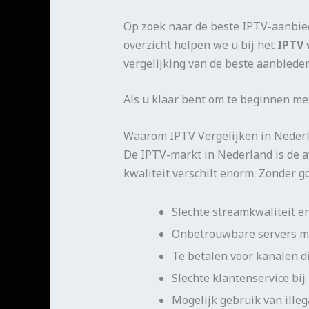
Op zoek naar de beste IPTV-aanbiede
overzicht helpen we u bij het
IPTV 
vergelijking van de beste aanbieder
Als u klaar bent om te beginnen m
Waarom IPTV Vergelijken in Nederl
De IPTV-markt in Nederland is de a
kwaliteit verschilt enorm. Zonder go
Slechte streamkwaliteit e
Onbetrouwbare servers me
Te betalen voor kanalen di
Slechte klantenservice bi
Mogelijk gebruik van illeg