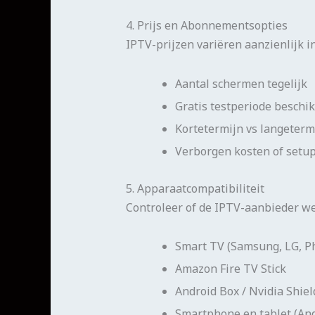
4. Prijs en Abonnementsopties
IPTV-prijzen variëren aanzienlijk in
Aantal schermen tegelijk
Gratis testperiode beschi
Kortetermijn vs langeter
Verborgen kosten of setup
5. Apparaatcompatibiliteit
Controleer of de IPTV-aanbieder w
Smart TV (Samsung, LG, Ph
Amazon Fire TV Stick
Android Box / Nvidia Shiel
Smartphone en tablet (And