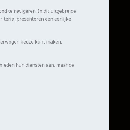
od te navigeren. In dit uitgebreide
riteria, presenteren een eerlijke
loverwogen keuze kunt maken.
 bieden hun diensten aan, maar de