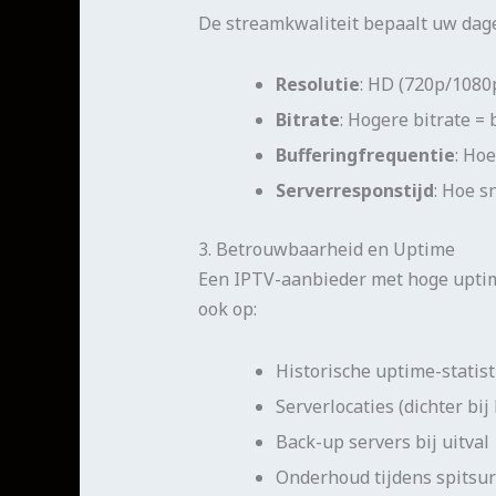
De streamkwaliteit bepaalt uw dageli
Resolutie
: HD (720p/1080
Bitrate
: Hogere bitrate =
Bufferingfrequentie
: Ho
Serverresponstijd
: Hoe s
3. Betrouwbaarheid en Uptime
Een IPTV-aanbieder met hoge uptime
ook op:
Historische uptime-statis
Serverlocaties (dichter bij
Back-up servers bij uitval
Onderhoud tijdens spitsu