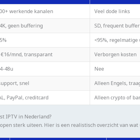
000+ werkende kanalen
Veel dode links
K, geen buffering
SD, frequent buffer
,5%
<95%, regelmatige 
-€16/mnd, transparant
Verborgen kosten
24-48u
Nee
upport, snel
Alleen Engels, traa
L, PayPal, creditcard
Alleen crypto of ba
st IPTV in Nederland?
open sterk uiteen. Hier is een realistisch overzicht van wat