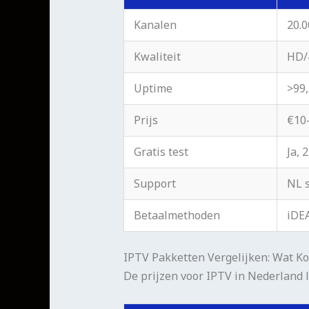
Kanalen
20.
Kwaliteit
HD/4
Uptime
>99
Prijs
€10
Gratis test
Ja, 
Support
NL s
Betaalmethoden
iDEA
IPTV Pakketten Vergelijken: Wat Ko
De prijzen voor IPTV in Nederland l