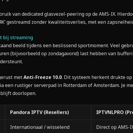
uik van dedicated glasvezel-peering op de AMS-IX. Hierdo
 4K’ gestreamd zonder kwaliteitsverlies, met een zapsnelheid
t bij streaming
lstaand beeld tijdens een beslissend sportmoment. Veel geb
uren (bijvoorbeeld op zondagavond) last hebben van buffer
dersteunt.
gerust met
Anti-Freeze 10.0
. Dit systeem herkent drukte op
a een rustiger serverpad in Rotterdam of Amsterdam. Je mer
blijft doorlopen.
Pandora IPTV (Resellers)
IPTVNLPRO (P
Internationaal / wisselend
Direct op AMS-I