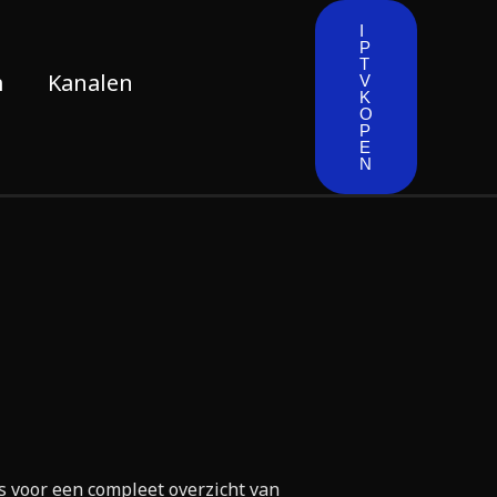
I
P
T
m
Kanalen
V
K
O
P
E
N
s voor een compleet overzicht van