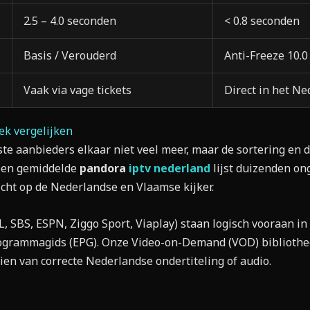
2.5 – 4.0 seconden
< 0.8 seconden
Basis / Verouderd
Anti-Freeze 10.0
Vaak via vage tickets
Direct in het N
k vergelijken
e aanbieders elkaar niet veel meer, maar de sortering en d
een gemiddelde
pandora
iptv nederland
lijst duizenden on
icht op de Nederlandse en Vlaamse kijker.
 SBS, ESPN, Ziggo Sport, Viaplay) staan logisch vooraan in
rogrammagids (EPG). Onze Video-on-Demand (VOD) bibliothe
zien van correcte Nederlandse ondertiteling of audio.