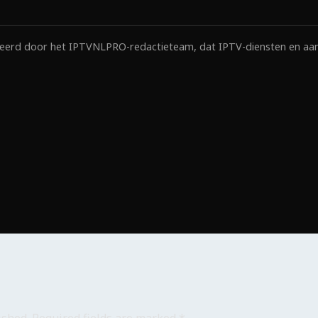
roleerd door het IPTVNLPRO-redactieteam, dat IPTV-diensten en a
ished.
Required fields are marked
*