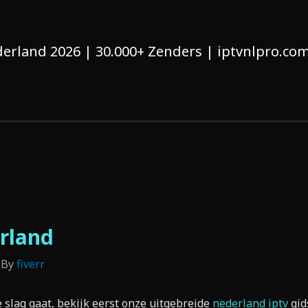
erland 2026 | 30.000+ Zenders | iptvnlpro.co
rland
 By
fiverr
 slag gaat, bekijk eerst onze uitgebreide
nederland iptv
gid